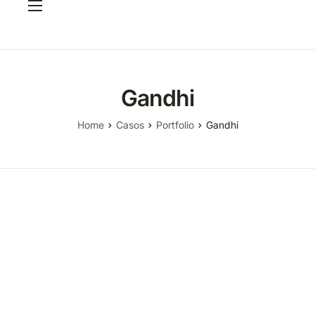
Servicios
Casos
CRITERIA Framework
Gandhi
FAQ
Home
Casos
Portfolio
Gandhi
Elige tu PIM
Blog
Contacto