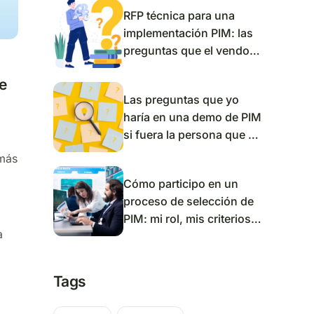
RFP técnica para una
implementación PIM: las
preguntas que el vendor
no quiere responder
e
Las preguntas que yo
haría en una demo de PIM
si fuera la persona que va
a usar el sistema todos
 más
los días
Cómo participo en un
proceso de selección de
PIM: mi rol, mis criterios y
a
mis preguntas al vendor
Tags