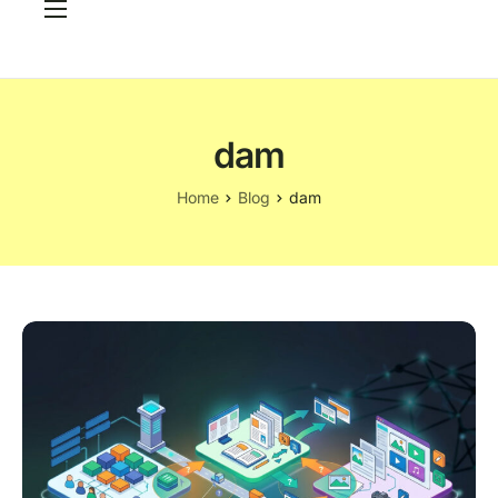
Servicios
Casos
CRITERIA Framework
dam
FAQ
Home
Blog
dam
Elige tu PIM
Blog
Contacto