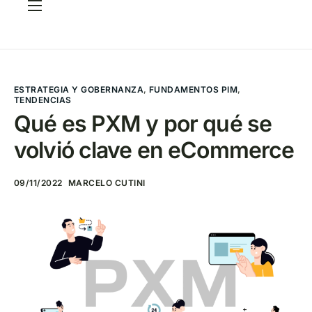
Servicios
Casos
CRITERIA Framework
ESTRATEGIA Y GOBERNANZA
,
FUNDAMENTOS PIM
,
TENDENCIAS
FAQ
Qué es PXM y por qué se
volvió clave en eCommerce
Elige tu PIM
Blog
09/11/2022
MARCELO CUTINI
Contacto