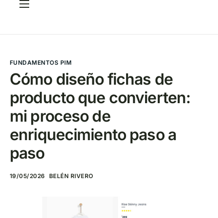
Servicios
Casos
CRITERIA Framework
FUNDAMENTOS PIM
Cómo diseño fichas de
FAQ
producto que convierten:
Elige tu PIM
mi proceso de
Blog
enriquecimiento paso a
Contacto
paso
19/05/2026
BELÉN RIVERO