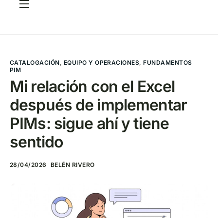
Servicios
Casos
CRITERIA Framework
CATALOGACIÓN
,
EQUIPO Y OPERACIONES
,
FUNDAMENTOS
PIM
FAQ
Mi relación con el Excel
después de implementar
Elige tu PIM
PIMs: sigue ahí y tiene
Blog
sentido
Contacto
28/04/2026
BELÉN RIVERO