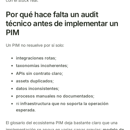
con el
stack
real.
Por qué hace falta un audit
técnico antes de implementar un
PIM
Un PIM no resuelve por sí solo:
integraciones rotas
;
taxonomías incoherentes
;
APIs sin contrato claro
;
assets duplicados
;
datos inconsistentes
;
procesos manuales no documentados
;
ni
infraestructura que no soporta la operación
esperada
.
El glosario del ecosistema PIM deja bastante claro que una
implementación se apoya en varias capas previas:
modelo de