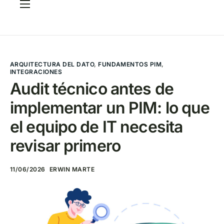
Servicios
Casos
CRITERIA Framework
ARQUITECTURA DEL DATO
,
FUNDAMENTOS PIM
,
INTEGRACIONES
FAQ
Audit técnico antes de
implementar un PIM: lo que
Elige tu PIM
el equipo de IT necesita
Blog
revisar primero
Contacto
11/06/2026
ERWIN MARTE