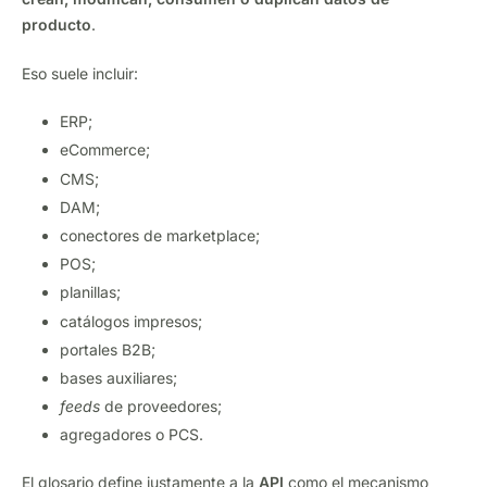
producto
.
Eso suele incluir:
ERP;
eCommerce;
CMS;
DAM;
conectores de marketplace;
POS;
planillas;
catálogos impresos;
portales B2B;
bases auxiliares;
feeds
de proveedores;
agregadores o PCS.
El glosario define justamente a la
API
como el mecanismo