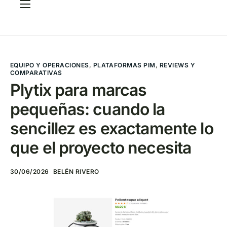
Servicios
Casos
CRITERIA Framework
EQUIPO Y OPERACIONES
,
PLATAFORMAS PIM
,
REVIEWS Y
COMPARATIVAS
FAQ
Plytix para marcas
pequeñas: cuando la
Elige tu PIM
sencillez es exactamente lo
Blog
que el proyecto necesita
Contacto
30/06/2026
BELÉN RIVERO